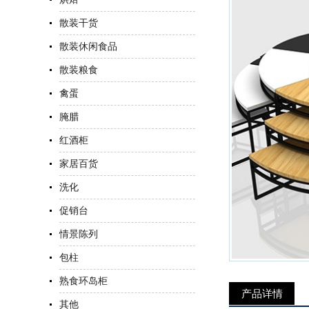
散装干货
散装休闲食品
散装粮食
禽蛋
腌腊
红酒柜
家居百货
洗化
促销台
情景陈列
包柱
熟食环岛柜
产品详情
其他